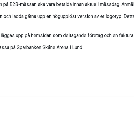
an på B2B-mässan ska vara betalda innan aktuell mässdag. Anmäl
dan och ladda gärna upp en högupplöst version av er logotyp. Detta
t läggas upp på hemsidan som deltagande företag och en faktura 
mässa på Sparbanken Skåne Arena i Lund.